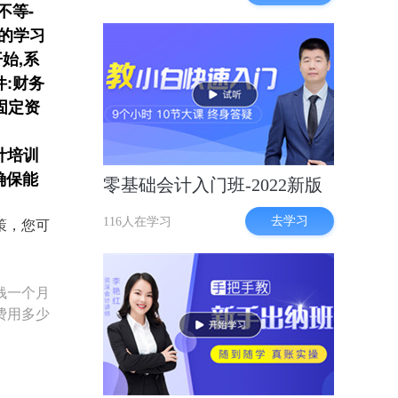
不等-
的学习
始,系
件:财务
固定资
计培训
确保能
零基础会计入门班-2022新版
去学习
116人在学习
策，您可
钱一个月
费用多少