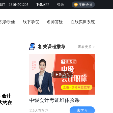
们：13164701205
下载APP
登录
注册会员
识学乐佳
线下学院
名师答疑
在线实训系统
相关课程推荐
查看更多 >
 会计
中级会计考证班体验课
用大约在
去学习
116人在学习