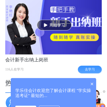
会计新手出纳上岗班
去学习
116人在学习
热门专区
×
学乐佳会计欢迎您了解会计课程 ”学实操
送考证“ 最短的...
实操干货
职场招聘
老会计经验分享
好会计工作推荐