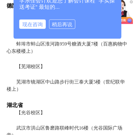
学乐佳会计欢迎您了解会计课程 ”学实操
德阳市海正广场521室
送考证“ 最短的...
安徽省
现在咨询
稍后再说
【蚌埠校区】
蚌埠市蚌山区淮河路959号糖酒大厦7楼（百惠购物中
心东楼楼上）
【芜湖校区】
芜湖市镜湖区中山路步行街三泰大厦5楼（世纪联华
楼上）
湖北省
【光谷校区】
武汉市洪山区鲁磨路联峰时代16楼（光谷国际广场