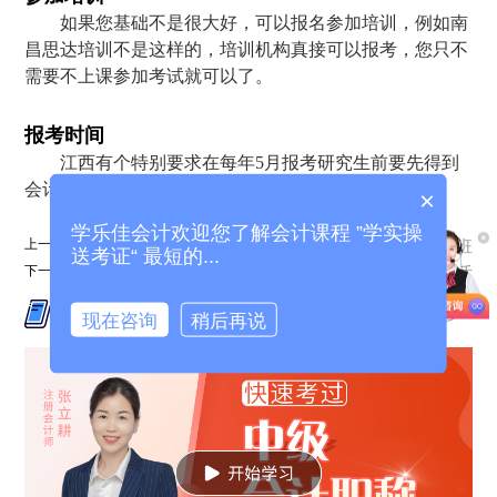
如果您基础不是很大好，可以报名参加培训，例如南
昌思达培训不是这样的，培训机构真接可以报考，您只不
需要不上课参加考试就可以了。
报考时间
江西有个特别要求在每年5月报考研究生前要先得到
会计电算化证书，现在时间不是太多了。
×
学乐佳会计欢迎您了解会计课程 ”学实操
上一篇：
哈尔滨注册会计培训班
送考证“ 最短的...
下一篇：
哈尔滨会计培训班;哈尔滨会计培训班地址电话
相关课程推荐
查看更多 >
现在咨询
稍后再说