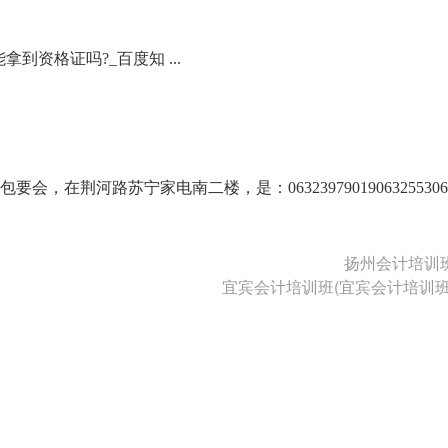
到资格证吗?_百度知 ...
，在荆河路苏宁家电南二楼，是：06323979019063255306
扬州会计培训
宜宾会计培训班(宜宾会计培训班