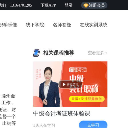
们：13164701205
下载APP
登录
注册会员
识学乐佳
线下学院
名师答疑
在线实训系统
相关课程推荐
查看更多 >
，滕州金
计工作，
凭证、财
中级会计考证班体验课
监督一个
、出纳等
去学习
116人在学习