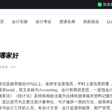
联系我
页
会计实操
会计考证
授课名师
高薪就业
认
哪家好
 浏览量：628
考试及格率都在95%以上。老师专业度很高，平时上课负责郑重
àijì，英文名称为Accounting。会计有两层意思，一是指会
预算法》《统计法》及特殊税收法规为法律依据来核对资料记账
，是以货币为主要注意计量单位，句子修辞一类的方法，核算和
参与会计工作的人员，有会计主管、会计监督和核算、财产管理