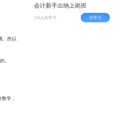
会计新手出纳上岗班
去学习
116人在学习
诵。所以
证的。
业教学，