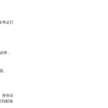
准考证打
说明，
器。
、身份证
发到邮箱