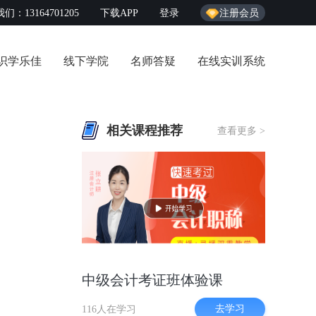
们：13164701205
下载APP
登录
注册会员
识学乐佳
线下学院
名师答疑
在线实训系统
相关课程推荐
查看更多 >
中级会计考证班体验课
去学习
116人在学习