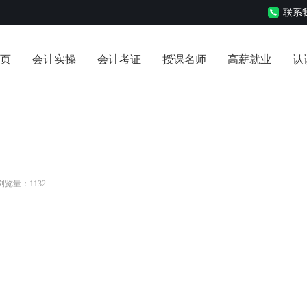
联系我
页
会计实操
会计考证
授课名师
高薪就业
认
 浏览量：1132