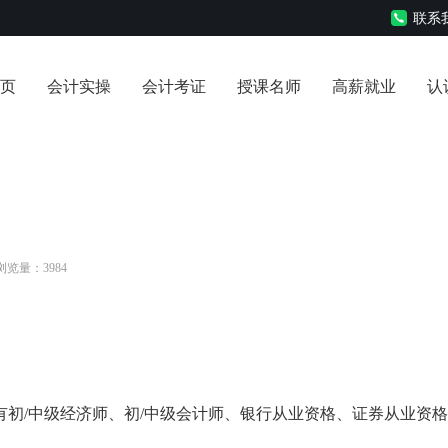
联系我
页
会计实操
会计考证
授课名师
高薪就业
认
 浏览量：3984
训有初/中级经济师、初/中级会计师、银行从业资格、证券从业资