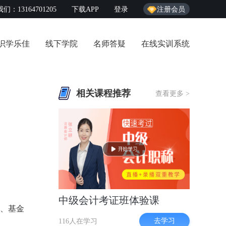
们：13164701205
下载APP
登录
注册会员
识学乐佳
线下学院
名师答疑
在线实训系统
相关课程推荐
查看更多 >
中级会计考证班体验课
格、基金
去学习
116人在学习