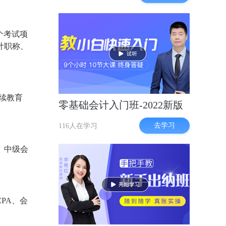
个考试项
计职称、
续教育
零基础会计入门班-2022新版
去学习
116人在学习
、中级会
PA、会
。