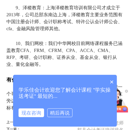
9、泽稷教育：上海泽稷教育培训有限公司才成立于
2013年，公司总部东南边上海，泽稷教育主要业务范围有
中国注册会计师、会计职称考试、特许公认会计师公会、
cfa、金融风险管理师其他。
10、我们网校：我们中华网校目前网络课程服务已涵
盖教育CFA、FRM、CFRM、CPA、ACCA、CMA、
RFP、考研、会计职称、证券从业、基金从业、银行从
业、量化金融等。
有什么靠谱的财经考证机构?
×
我感觉经川财经这些财经会计证机构就很还好。我一
学乐佳会计欢迎您了解会计课程 ”学实操
个哥们就报名了经川财经的课程。有一次他天天上课我在
送考证“ 最短的...
旁边玩，发现里面的老师讲的尤其非常清晰，但是老师图
标有责任⌄照顾到了每一个学生。
现在咨询
稍后再说
上一篇：
琅琊会计考证培训老师
下一篇：
郏县会计考证培训排名