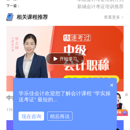
下一篇：
新城会计考证培训推荐
相关课程推荐
查看更多 >
×
学乐佳会计欢迎您了解会计课程 ”学实操
中级会计考证班体验课
送考证“ 最短的...
去学习
116人在学习
现在咨询
稍后再说