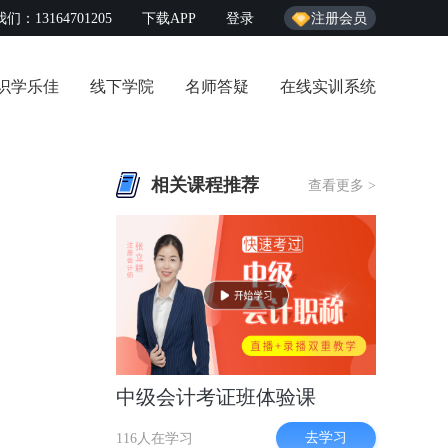
们：13164701205
下载APP
登录
注册会员
识学乐佳
线下学院
名师答疑
在线实训系统
相关课程推荐
查看更多 >
中级会计考证班体验课
去学习
116人在学习