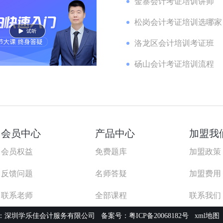
金寨会计考证培训讲师
松岗会计考证培训选哪家
洛龙区会计培训考证班
砀山会计考证培训流程
会员中心
产品中心
加盟我
会员权益
免费题库
加盟政策
反馈问题
名师答疑
加盟费用
联系老师
全部课程
联系我们
：深圳学乐佳会计服务有限公司
备案号：粤ICP备20068182号
xml地图