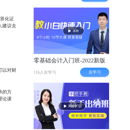
电算化证
人建议去
零基础会计入门班-2022新版
可以对财
去学习
116人在学习
单的方
理论课