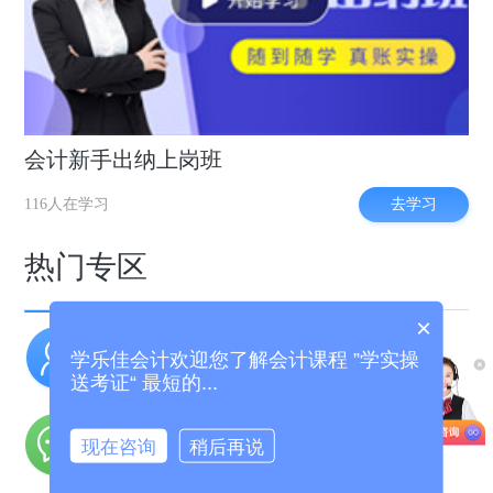
会计新手出纳上岗班
去学习
116人在学习
热门专区
×
实操干货
职场招聘
学乐佳会计欢迎您了解会计课程 ”学实操
老会计经验分享
好会计工作推荐
送考证“ 最短的...
名师答疑
现在咨询
稍后再说
不懂向老师提问