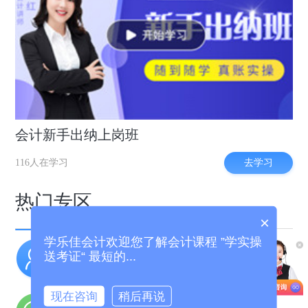
会计新手出纳上岗班
去学习
116人在学习
热门专区
×
学乐佳会计欢迎您了解会计课程 ”学实操
实操干货
职场招聘
送考证“ 最短的...
老会计经验分享
好会计工作推荐
现在咨询
稍后再说
名师答疑