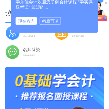
学乐佳会计欢迎您了解会计课程 ”学实操
送考证“ 最短的...
热门专区
现在咨询
稍后再说
实操干货
职场招聘
老会计经验分享
好会计工作推荐
名师答疑
不懂向老师提问