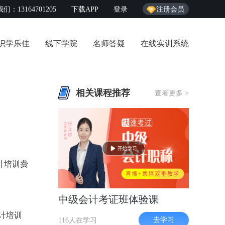
们：13164701205
下载APP
登录
注册会员
识学乐佳
线下学院
名师答疑
在线实训系统
相关课程推荐
查看更多 >
计培训费
中级会计考证班体验课
计培训
去学习
116人在学习