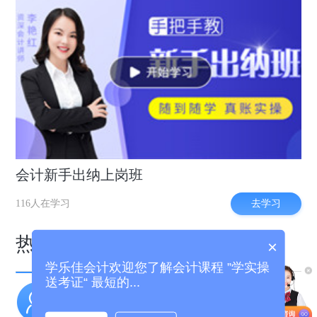
会计新手出纳上岗班
去学习
116人在学习
热门专区
×
学乐佳会计欢迎您了解会计课程 ”学实操
送考证“ 最短的...
实操干货
职场招聘
老会计经验分享
好会计工作推荐