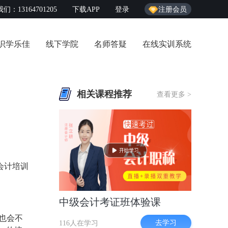
们：13164701205
下载APP
登录
注册会员
识学乐佳
线下学院
名师答疑
在线实训系统
相关课程推荐
查看更多 >
会计培训
中级会计考证班体验课
格也会不
去学习
116人在学习