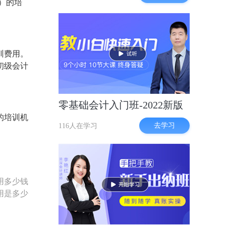
A）的培
训费用。
初级会计
零基础会计入门班-2022新版
的培训机
去学习
116人在学习
用多少钱
用是多少