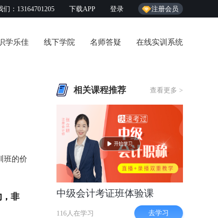
们：13164701205
下载APP
登录
注册会员
识学乐佳
线下学院
名师答疑
在线实训系统
相关课程推荐
查看更多 >
训班的价
中级会计考证班体验课
的，非
去学习
116人在学习