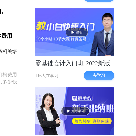
明。
体费用
系相关培
零基础会计入门班-2022新版
机构费用
去学习
116人在学习
用多少钱