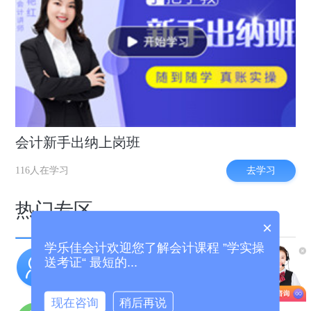
会计新手出纳上岗班
去学习
116人在学习
热门专区
×
学乐佳会计欢迎您了解会计课程 ”学实操
实操干货
职场招聘
送考证“ 最短的...
老会计经验分享
好会计工作推荐
现在咨询
稍后再说