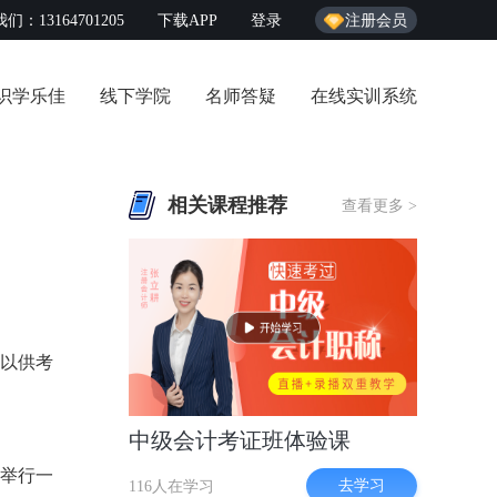
们：13164701205
下载APP
登录
注册会员
识学乐佳
线下学院
名师答疑
在线实训系统
相关课程推荐
查看更多 >
,以供考
中级会计考证班体验课
只举行一
去学习
116人在学习