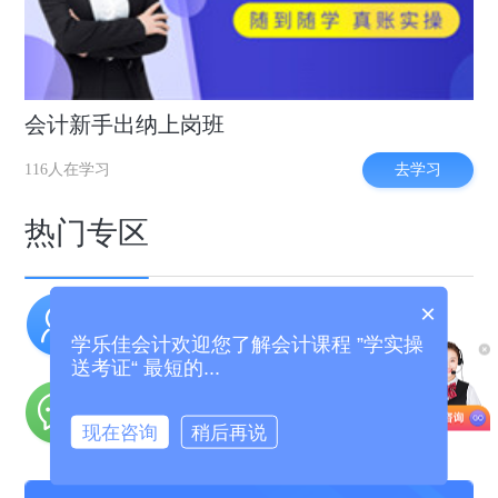
会计新手出纳上岗班
去学习
116人在学习
热门专区
×
实操干货
职场招聘
学乐佳会计欢迎您了解会计课程 ”学实操
老会计经验分享
好会计工作推荐
送考证“ 最短的...
名师答疑
现在咨询
稍后再说
不懂向老师提问