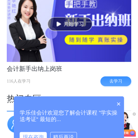
会计新手出纳上岗班
去学习
116人在学习
热门专区
×
学乐佳会计欢迎您了解会计课程 ”学实操
送考证“ 最短的...
实操干货
职场招聘
老会计经验分享
好会计工作推荐
现在咨询
稍后再说